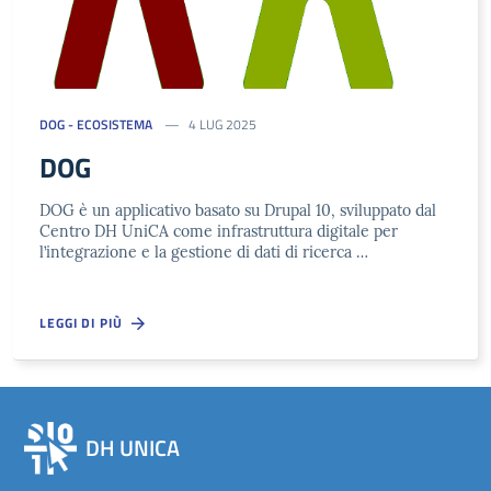
DOG - ECOSISTEMA
4 LUG 2025
DOG
DOG è un applicativo basato su Drupal 10, sviluppato dal
Centro DH UniCA come infrastruttura digitale per
l’integrazione e la gestione di dati di ricerca …
LEGGI DI PIÙ
DH UNICA